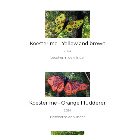
Koester me - Yellow and brown
2024
bescherm de vlinder
Koester me - Orange Fludderer
2024
Bescherm de vlinder