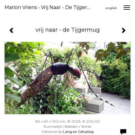
Marion Vriens - Vrij Naar - De Tijgermug
Togg
english
navi
vrij naar - de Tijgermug
60 x 60 x 100 cm, © 2023, € 200,00
Ruimtelijk | Beelden | Textiel
Getoond op
Lang en Gelukkig