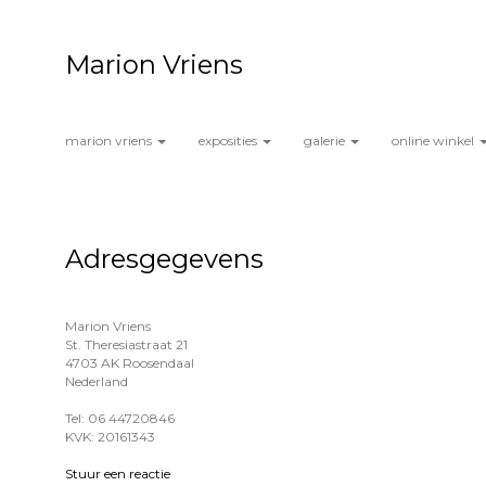
Marion Vriens
marion vriens
exposities
galerie
online winkel
Adresgegevens
Marion Vriens
St. Theresiastraat 21
4703 AK Roosendaal
Nederland
Tel: 06 44720846
KVK: 20161343
Stuur een reactie