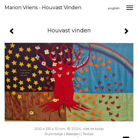
Marion Vriens - Houvast Vinden
Togg
english
navi
Houvast vinden
200 x 315 x 10 cm, © 2024, niet te koop
Ruimtelijk | Beelden | Textiel