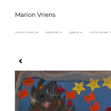
Marion Vriens
marion vriens
exposities
galerie
online winkel