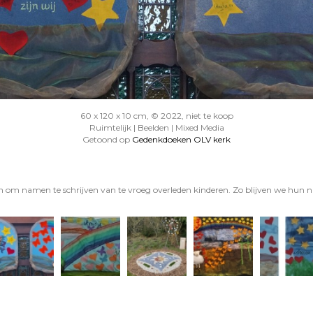
60 x 120 x 10 cm, © 2022, niet te koop
Ruimtelijk | Beelden | Mixed Media
Getoond op
Gedenkdoeken OLV kerk
 om namen te schrijven van te vroeg overleden kinderen. Zo blijven we hu